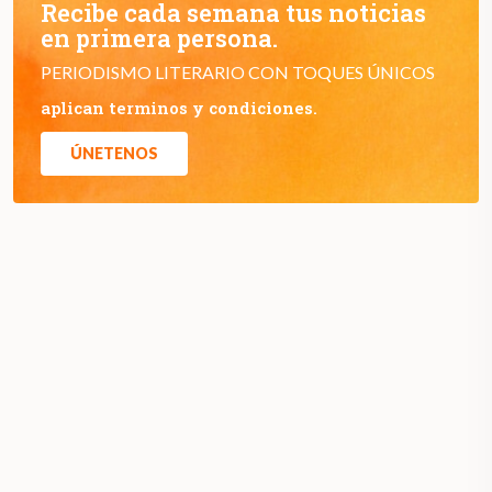
Recibe cada semana tus noticias
en primera persona.
PERIODISMO LITERARIO CON TOQUES ÚNICOS
aplican terminos y condiciones.
ÚNETENOS