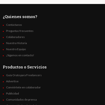
¿Quienes somos?
Contáctanos
Preguntas frecuentes
Colaboradores
Nuestra Historia
Nuestro Equipo
¡Sigamos en contacto!
Productos o Servicios
Guía Orato para Freelancers
Advertise
Conviértete en colaborador
Publicidad
Comunidados de prensa