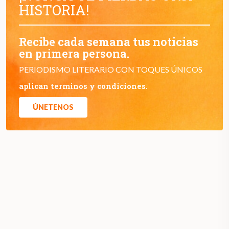
HISTORIA!
Recibe cada semana tus noticias
en primera persona.
PERIODISMO LITERARIO CON TOQUES ÚNICOS
aplican terminos y condiciones.
ÚNETENOS