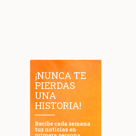
¡NUNCA TE
PIERDAS
UNA
HISTORIA!
Recibe cada semana
tus noticias en
primera persona.