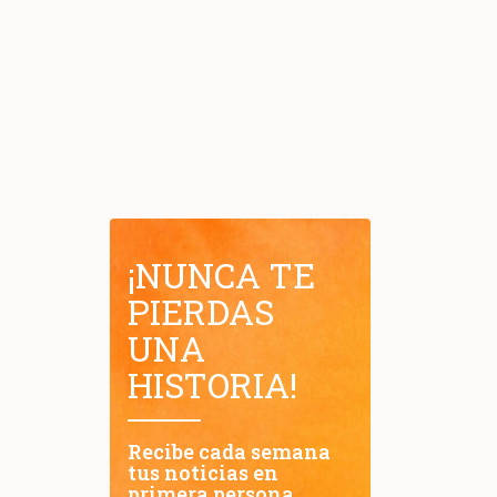
¡NUNCA TE
PIERDAS
UNA
HISTORIA!
Recibe cada semana
tus noticias en
primera persona.