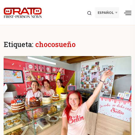
ESPAÑOL
Etiqueta:
chocosueño