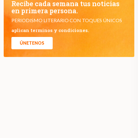
Recibe cada semana tus noticias
en primera persona.
PERIODISMO LITERARIO CON TOQUES ÚNICOS
aplican terminos y condiciones.
ÚNETENOS