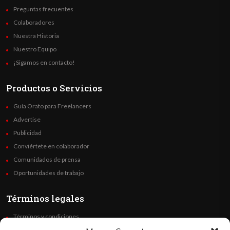
Preguntas frecuentes
Colaboradores
Nuestra Historia
Nuestro Equipo
¡Sigamos en contacto!
Productos o Servicios
Guía Orato para Freelancers
Advertise
Publicidad
Conviértete en colaborador
Comunidados de prensa
Oportunidades de trabajo
Términos legales
Términos y condiciones
Política de privacidad