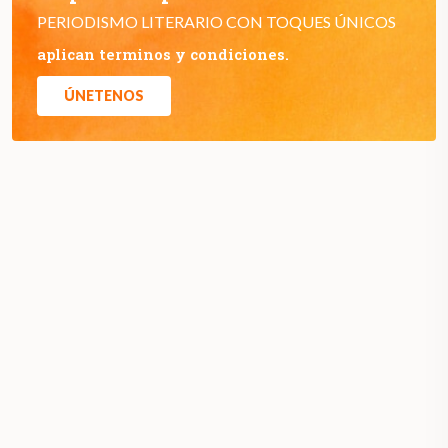
PERIODISMO LITERARIO CON TOQUES ÚNICOS
aplican terminos y condiciones.
ÚNETENOS