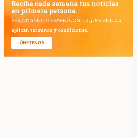
Recibe cada semana tus noticias
en primera persona.
PERIODISMO LITERARIO CON TOQUES ÚNICOS
aplican terminos y condiciones.
ÚNETENOS