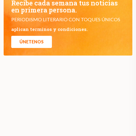
Recibe cada semana tus noticias
en primera persona.
PERIODISMO LITERARIO CON TOQUES ÚNICOS
aplican terminos y condiciones.
ÚNETENOS