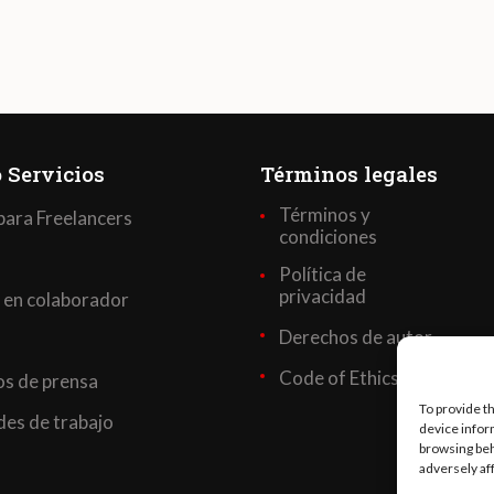
 Servicios
Términos legales
Términos y
para Freelancers
condiciones
Política de
privacidad
 en colaborador
Derechos de autor
Code of Ethics
s de prensa
To provide t
es de trabajo
device infor
browsing beh
adversely af