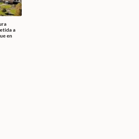
ura
etida a
ue en