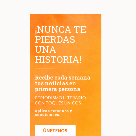
¡NUNCA TE
PIERDAS
UNA
HISTORIA!
Recibe cada semana
tus noticias en
primera persona.
PERIODISMO LITERARIO
CON TOQUES ÚNICOS
aplican terminos y
condiciones.
ÚNETENOS