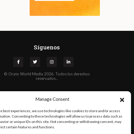
Síguenos
©
Orato
World Media 2026. Todos los derechos
reservados..
Manage Consent
he best experiences, we use technologies like cookies to store and/or access
mation. Consenting to these technologies will allow us to process data such as
avior or unique IDs on this site. Not consenting or withdrawing consent, may
fect certain features and functions.