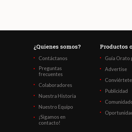
¿Quienes somos?
Productos o
Contáctanos
Guía Orato 
Preguntas
Advertise
frecuentes
Conviértete
Colaboradores
Publicidad
Nuestra Historia
Comunidado
Nuestro Equipo
Oportunidad
¡Sigamos en
contacto!