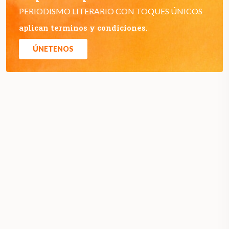
PERIODISMO LITERARIO CON TOQUES ÚNICOS
aplican terminos y condiciones.
ÚNETENOS