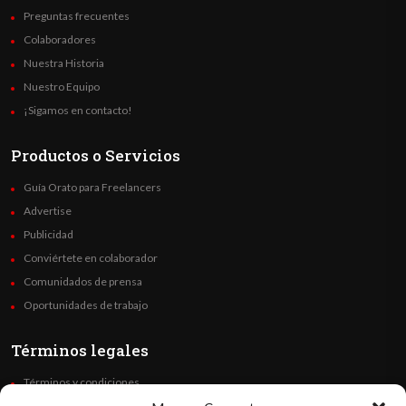
Preguntas frecuentes
Colaboradores
Nuestra Historia
Nuestro Equipo
¡Sigamos en contacto!
Productos o Servicios
Guía Orato para Freelancers
Advertise
Publicidad
Conviértete en colaborador
Comunidados de prensa
Oportunidades de trabajo
Términos legales
Términos y condiciones
Política de privacidad