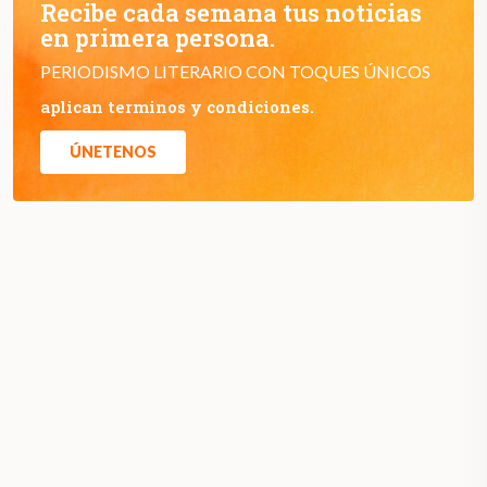
Recibe cada semana tus noticias
en primera persona.
PERIODISMO LITERARIO CON TOQUES ÚNICOS
aplican terminos y condiciones.
ÚNETENOS