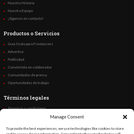
Nuestra Historia
Nuestro Equipo
¡Sigamos en contacto!
Productos o Servicios
Guía Orato para Freelancers
Advertise
Publicidad
Conviértete en colaborador
Comunidados de prensa
Oportunidades de trabajo
Términos legales
Términos y condiciones
Política de privacidad
Manage Consent
Derechos de autor
To provide the best experiences, we use technologies like cookies to store
Code of Ethics
and/or access device information. Consenting to these technologies will