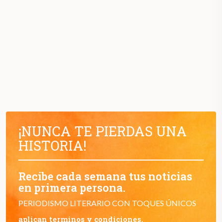
¡NUNCA TE PIERDAS UNA
HISTORIA!
Recibe cada semana tus noticias
en primera persona.
PERIODISMO LITERARIO CON TOQUES ÚNICOS
aplican terminos y condiciones.