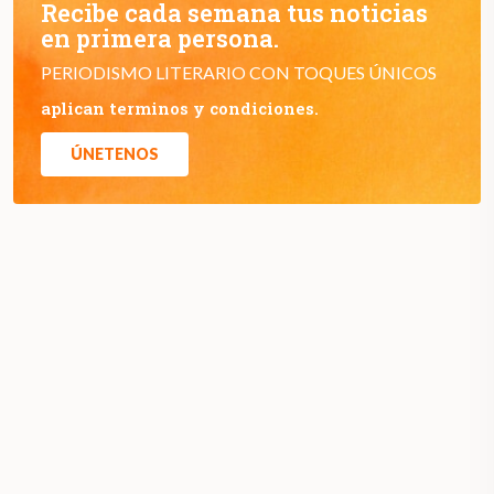
Recibe cada semana tus noticias
en primera persona.
PERIODISMO LITERARIO CON TOQUES ÚNICOS
aplican terminos y condiciones.
ÚNETENOS