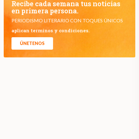
Recibe cada semana tus noticias
en primera persona.
PERIODISMO LITERARIO CON TOQUES ÚNICOS
aplican terminos y condiciones.
ÚNETENOS