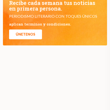
Recibe cada semana tus noticias
en primera persona.
PERIODISMO LITERARIO CON TOQUES ÚNICOS
aplican terminos y condiciones.
ÚNETENOS