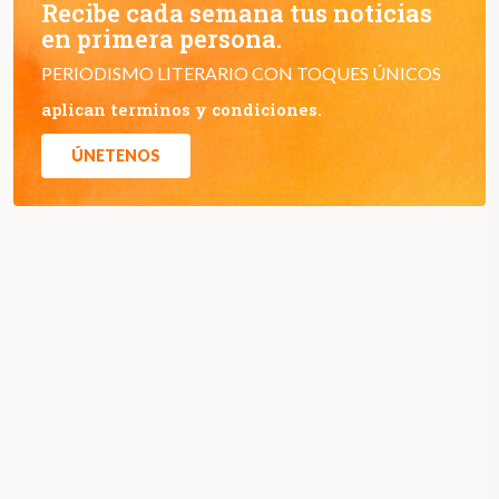
Recibe cada semana tus noticias
en primera persona.
PERIODISMO LITERARIO CON TOQUES ÚNICOS
aplican terminos y condiciones.
ÚNETENOS