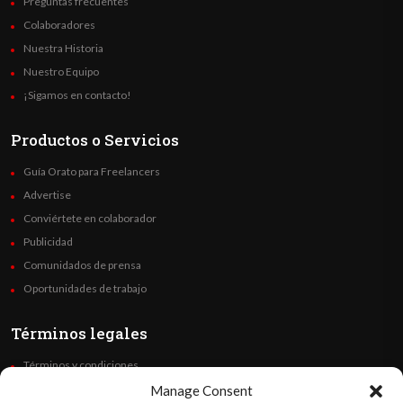
Preguntas frecuentes
Colaboradores
Nuestra Historia
Nuestro Equipo
¡Sigamos en contacto!
Productos o Servicios
Guía Orato para Freelancers
Advertise
Conviértete en colaborador
Publicidad
Comunidados de prensa
Oportunidades de trabajo
Términos legales
Términos y condiciones
Política de privacidad
Manage Consent