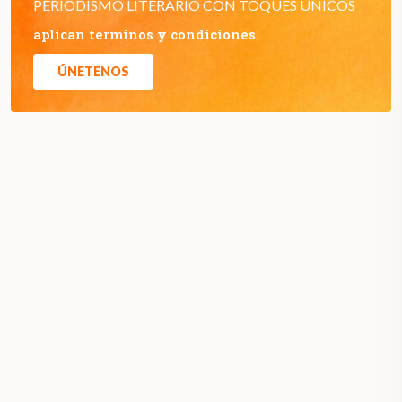
PERIODISMO LITERARIO CON TOQUES ÚNICOS
aplican terminos y condiciones.
ÚNETENOS