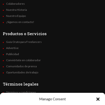
Colaboradores
Nuestra Historia
Nuestro Equipo
¡Sigamos en contacto!
Productos o Servicios
Guía Orato para Freelancers
Advertise
Publicidad
Conviértete en colaborador
Comunidados de prensa
Oportunidades de trabajo
Términos legales
Términos y condiciones
Política de privacidad
Manage Consent
Derechos de autor