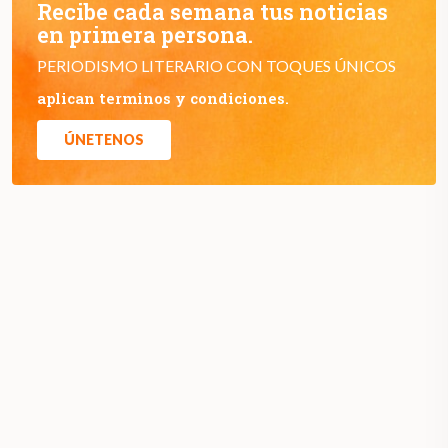
Recibe cada semana tus noticias
en primera persona.
PERIODISMO LITERARIO CON TOQUES ÚNICOS
aplican terminos y condiciones.
ÚNETENOS