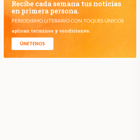
Recibe cada semana tus noticias
en primera persona.
PERIODISMO LITERARIO CON TOQUES ÚNICOS
aplican terminos y condiciones.
ÚNETENOS