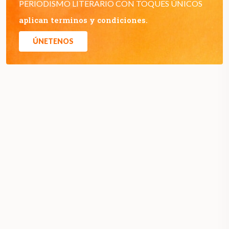
PERIODISMO LITERARIO CON TOQUES ÚNICOS
aplican terminos y condiciones.
ÚNETENOS