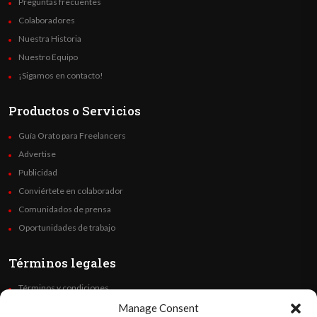
Preguntas frecuentes
Colaboradores
Nuestra Historia
Nuestro Equipo
¡Sigamos en contacto!
Productos o Servicios
Guía Orato para Freelancers
Advertise
Publicidad
Conviértete en colaborador
Comunidados de prensa
Oportunidades de trabajo
Términos legales
Términos y condiciones
Política de privacidad
Manage Consent