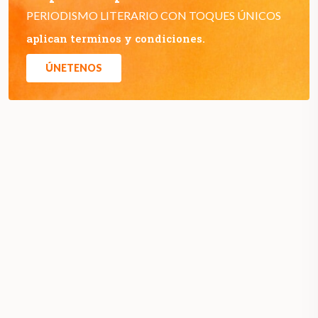
PERIODISMO LITERARIO CON TOQUES ÚNICOS
aplican terminos y condiciones.
ÚNETENOS