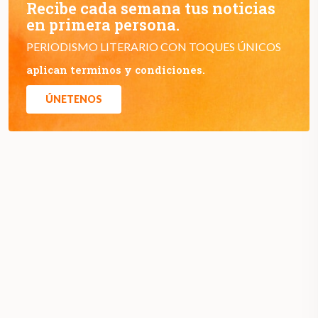
Recibe cada semana tus noticias
en primera persona.
PERIODISMO LITERARIO CON TOQUES ÚNICOS
aplican terminos y condiciones.
ÚNETENOS