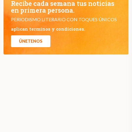
Recibe cada semana tus noticias
en primera persona.
PERIODISMO LITERARIO CON TOQUES ÚNICOS
aplican terminos y condiciones.
ÚNETENOS