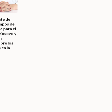
nte de
empos de
a para el
Kosovo y
n
obre los
 en la