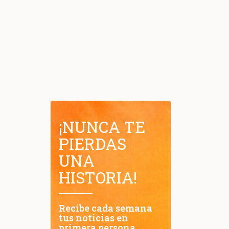
¡NUNCA TE
PIERDAS
UNA
HISTORIA!
Recibe cada semana
tus noticias en
primera persona.