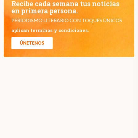
Recibe cada semana tus noticias
en primera persona.
PERIODISMO LITERARIO CON TOQUES ÚNICOS
aplican terminos y condiciones.
ÚNETENOS