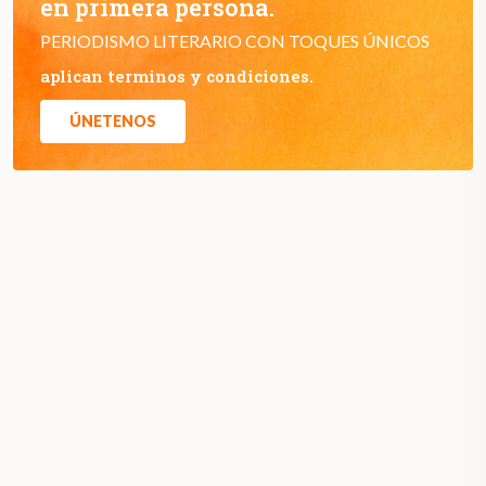
en primera persona.
PERIODISMO LITERARIO CON TOQUES ÚNICOS
aplican terminos y condiciones.
ÚNETENOS