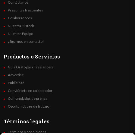
Contáctanos
Preguntas frecuentes
Colaboradores
Nuestra Historia
Nuestro Equipo
¡Sigamos en contacto!
Productos o Servicios
Guía Orato para Freelancers
Advertise
Publicidad
Conviértete en colaborador
Comunidados de prensa
Oportunidades de trabajo
Términos legales
Términos y condiciones