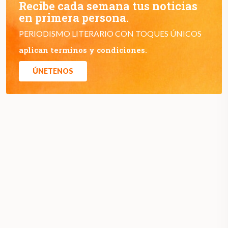
Recibe cada semana tus noticias
en primera persona.
PERIODISMO LITERARIO CON TOQUES ÚNICOS
aplican terminos y condiciones.
ÚNETENOS