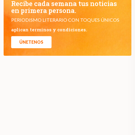
Recibe cada semana tus noticias
en primera persona.
PERIODISMO LITERARIO CON TOQUES ÚNICOS
aplican terminos y condiciones.
ÚNETENOS