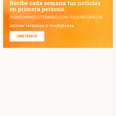
Recibe cada semana tus noticias
en primera persona.
PERIODISMO LITERARIO CON TOQUES ÚNICOS
aplican terminos y condiciones.
ÚNETENOS