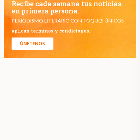
Recibe cada semana tus noticias
en primera persona.
PERIODISMO LITERARIO CON TOQUES ÚNICOS
aplican terminos y condiciones.
ÚNETENOS