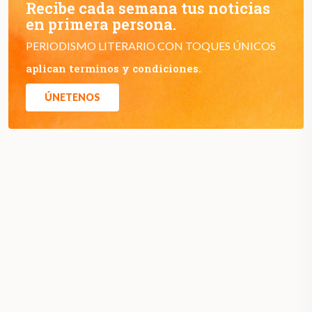
Recibe cada semana tus noticias
en primera persona.
PERIODISMO LITERARIO CON TOQUES ÚNICOS
aplican terminos y condiciones.
ÚNETENOS