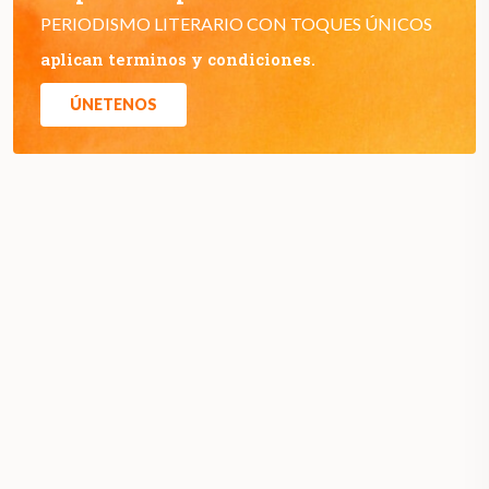
PERIODISMO LITERARIO CON TOQUES ÚNICOS
aplican terminos y condiciones.
ÚNETENOS