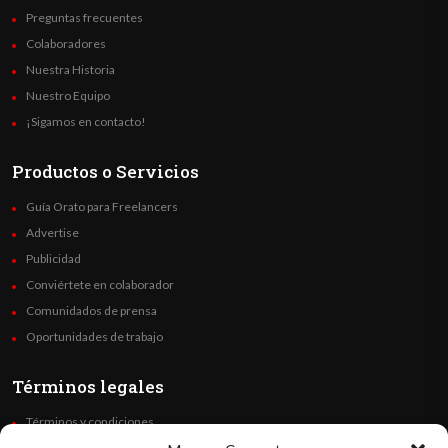
Preguntas frecuentes
Colaboradores
Nuestra Historia
Nuestro Equipo
¡Sigamos en contacto!
Productos o Servicios
Guía Orato para Freelancers
Advertise
Publicidad
Conviértete en colaborador
Comunidados de prensa
Oportunidades de trabajo
Términos legales
Términos y condiciones
Política de privacidad