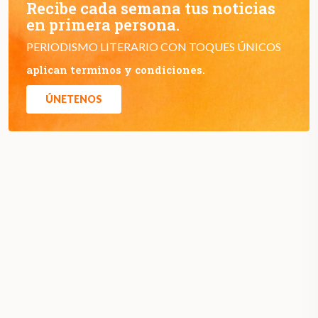
Recibe cada semana tus noticias
en primera persona.
PERIODISMO LITERARIO CON TOQUES ÚNICOS
aplican terminos y condiciones.
ÚNETENOS