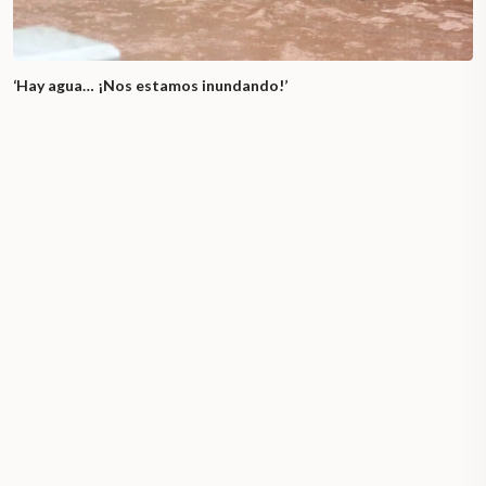
‘Hay agua… ¡Nos estamos inundando!’