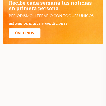
Recibe cada semana tus noticias
en primera persona.
PERIODISMO LITERARIO CON TOQUES ÚNICOS
aplican terminos y condiciones.
ÚNETENOS