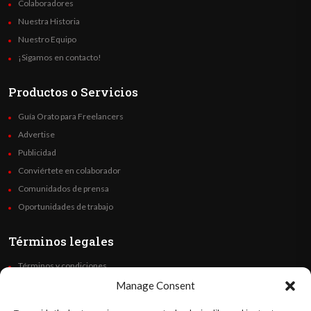
Colaboradores
Nuestra Historia
Nuestro Equipo
¡Sigamos en contacto!
Productos o Servicios
Guía Orato para Freelancers
Advertise
Publicidad
Conviértete en colaborador
Comunidados de prensa
Oportunidades de trabajo
Términos legales
Términos y condiciones
Política de privacidad
Manage Consent
Derechos de autor