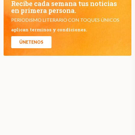
Recibe cada semana tus noticias
en primera persona.
PERIODISMO LITERARIO CON TOQUES ÚNICOS
aplican terminos y condiciones.
ÚNETENOS