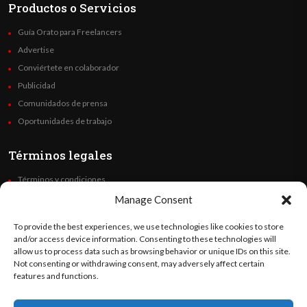
Productos o Servicios
Guía Orato para Freelancers
Advertise
Conviértete en colaborador
Publicidad
Comunidados de prensa
Oportunidades de trabajo
Términos legales
Términos y condiciones
Política de privacidad
Manage Consent
Derechos de autor
To provide the best experiences, we use technologies like cookies to store
Code of Ethics
and/or access device information. Consenting to these technologies will
allow us to process data such as browsing behavior or unique IDs on this site.
Not consenting or withdrawing consent, may adversely affect certain
Síguenos
features and functions.