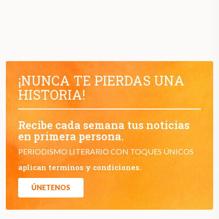
¡NUNCA TE PIERDAS UNA
HISTORIA!
Recibe cada semana tus noticias
en primera persona.
PERIODISMO LITERARIO CON TOQUES ÚNICOS
aplican terminos y condiciones.
ÚNETENOS