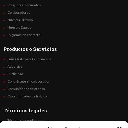
Preguntas frecuentes
Colaboradores
Nuestra Historia
Nuestro Equipo
¡Sigamos en contacto!
Productos o Servicios
Guía Orato para Freelancers
Advertise
Publicidad
Conviértete en colaborador
Comunidados de prensa
Oportunidades de trabajo
Términos legales
Términos y condiciones
Política de privacidad