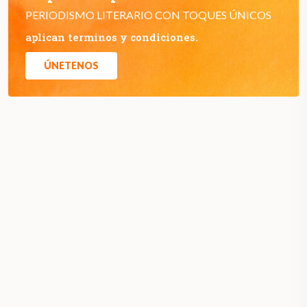
PERIODISMO LITERARIO CON TOQUES ÚNICOS
aplican terminos y condiciones.
ÚNETENOS