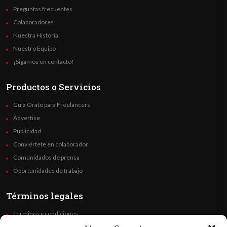
Preguntas frecuentes
Colaboradores
Nuestra Historia
Nuestro Equipo
¡Sigamos en contacto!
Productos o Servicios
Guía Orato para Freelancers
Advertise
Publicidad
Conviértete en colaborador
Comunidados de prensa
Oportunidades de trabajo
Términos legales
Términos y condiciones
Política de privacidad