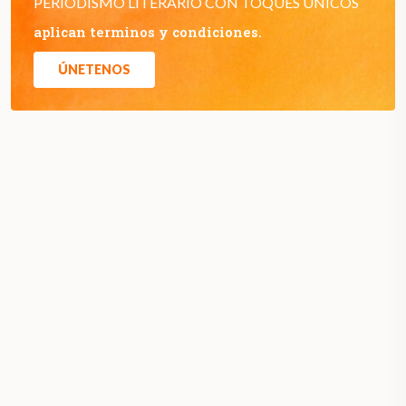
PERIODISMO LITERARIO CON TOQUES ÚNICOS
aplican terminos y condiciones.
ÚNETENOS