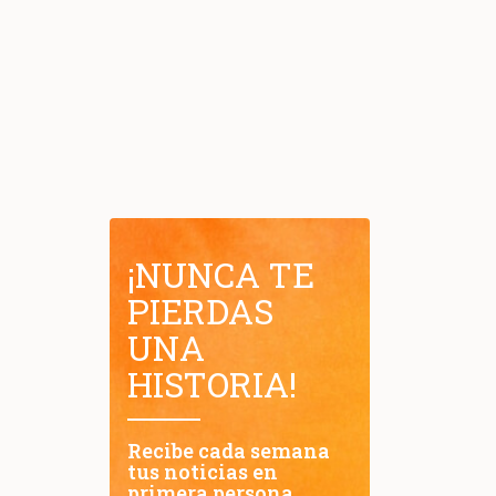
¡NUNCA TE
PIERDAS
UNA
HISTORIA!
Recibe cada semana
tus noticias en
primera persona.