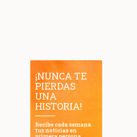
¡NUNCA TE
PIERDAS
UNA
HISTORIA!
Recibe cada semana
tus noticias en
primera persona.