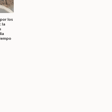
por los
 la
s
lia
tiempo