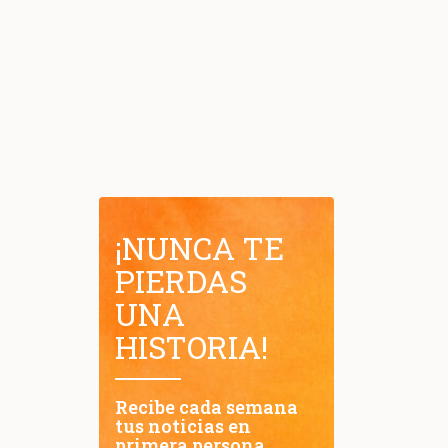
¡NUNCA TE
PIERDAS
UNA
HISTORIA!
Recibe cada semana
tus noticias en
primera persona.