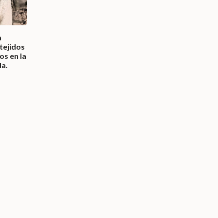
a
 tejidos
os en la
a.