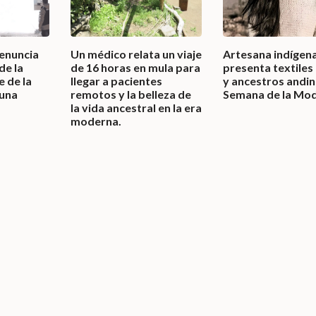
denuncia
Un médico relata un viaje
Artesana indígen
de la
de 16 horas en mula para
presenta textiles
e de la
llegar a pacientes
y ancestros andin
 una
remotos y la belleza de
Semana de la Mod
la vida ancestral en la era
moderna.