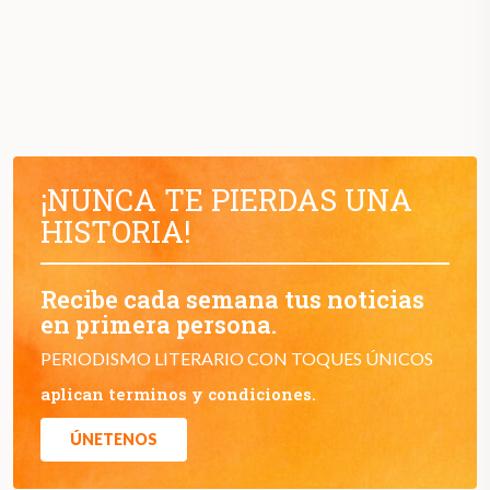
¡NUNCA TE PIERDAS UNA
HISTORIA!
Recibe cada semana tus noticias
en primera persona.
PERIODISMO LITERARIO CON TOQUES ÚNICOS
aplican terminos y condiciones.
ÚNETENOS