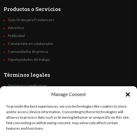
Productos o Servicios
Guía Orato para Freelancers
Advertise
Publicidad
Conviértete en colaborador
Comunidados de prensa
Oportunidades de trabajo
Términos legales
Términos y condiciones
Política de privacidad
Manage Consent
Derechos de autor
To provide the best experiences, we use technologies like cookies to store
Code of Ethics
and/or access device information. Consenting to these technologies will
allow us to process data such as browsing behavior or unique IDs on this site.
Not consenting or withdrawing consent, may adversely affect certain
Síguenos
features and functions.