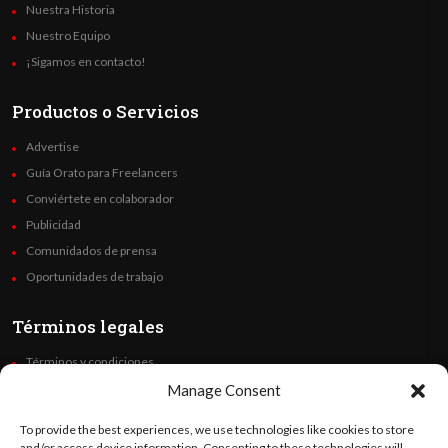
Nuestra Historia
Nuestro Equipo
¡Sigamos en contacto!
Productos o Servicios
Advertise
Guía Orato para Freelancers
Conviértete en colaborador
Publicidad
Comunidados de prensa
Oportunidades de trabajo
Términos legales
Términos y condiciones
Política de privacidad
Manage Consent
Derechos de autor
To provide the best experiences, we use technologies like cookies to store
Code of Ethics
and/or access device information. Consenting to these technologies will