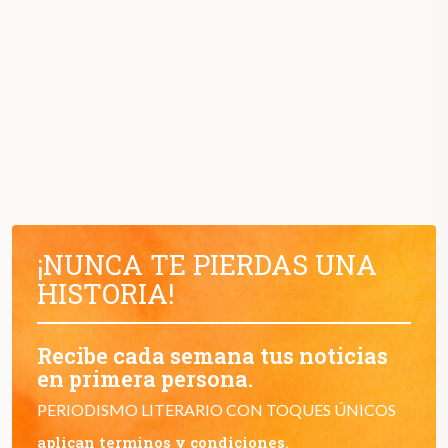
¡NUNCA TE PIERDAS UNA
HISTORIA!
Recibe cada semana tus noticias
en primera persona.
PERIODISMO LITERARIO CON TOQUES ÚNICOS
aplican terminos y condiciones.