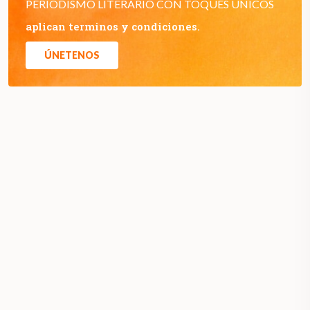
PERIODISMO LITERARIO CON TOQUES ÚNICOS
aplican terminos y condiciones.
ÚNETENOS