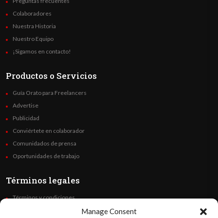
Preguntas frecuentes
Colaboradores
Nuestra Historia
Nuestro Equipo
¡Sigamos en contacto!
Productos o Servicios
Guía Orato para Freelancers
Advertise
Publicidad
Conviértete en colaborador
Comunidados de prensa
Oportunidades de trabajo
Términos legales
Términos y condiciones
Política de privacidad
Manage Consent