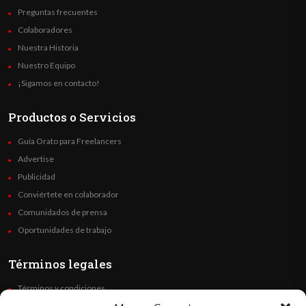
Preguntas frecuentes
Colaboradores
Nuestra Historia
Nuestro Equipo
¡Sigamos en contacto!
Productos o Servicios
Guía Orato para Freelancers
Advertise
Publicidad
Conviértete en colaborador
Comunidados de prensa
Oportunidades de trabajo
Términos legales
Términos y condiciones
Política de privacidad