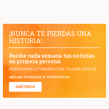
¡NUNCA TE PIERDAS UNA
HISTORIA!
Recibe cada semana tus noticias
en primera persona.
PERIODISMO LITERARIO CON TOQUES ÚNICOS
aplican terminos y condiciones.
ÚNETENOS