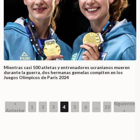
Mientras casi 500 atletas y entrenadores ucranianos mueren
durante la guerra, dos hermanas gemelas compiten en los
Juegos Olímpicos de París 2024
«
Siguiente
1
2
3
4
5
6
…
23
Page
Page
Page
Page
Page
Page
Page
Anterior
»