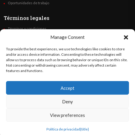
Oportunidades de trabajo
Términos legales
Términos y condiciones
Política de privacidad
Manage Consent
Derechos de autor
To provide the best experiences, we use technologies like cookies to store
Code of Ethics
and/or access device information. Consenting to these technologies will
allow us to process data such as browsing behavior or unique IDs on this site.
Not consenting or withdrawing consent, may adversely affect certain
Síguenos
features and functions.
Accept
©
Orato
World Media 2026. Todos los derechos reservados..
Deny
View preferences
English
(
Inglés
)
Español
Política de privacidad
{title}